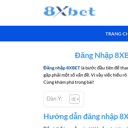
Bỏ
qua
nội
dung
TRANG C
Đăng Nhập 8XB
Đăng nhập 8XBET
là bước đầu tiên để tham
gặp phải một số vấn đề. Vì vậy việc hiểu rõ
Cùng khám phá trong bài!
Dàn Ý:
Hướng dẫn đăng nhập 8X