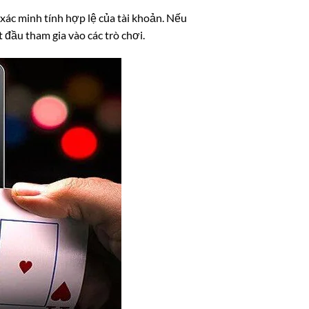
xác minh tính hợp lệ của tài khoản. Nếu
 đầu tham gia vào các trò chơi.