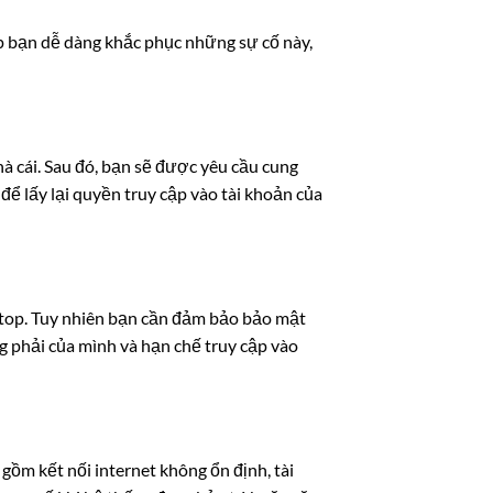
p bạn dễ dàng khắc phục những sự cố này,
 cái. Sau đó, bạn sẽ được yêu cầu cung
ể lấy lại quyền truy cập vào tài khoản của
aptop. Tuy nhiên bạn cần đảm bảo bảo mật
ng phải của mình và hạn chế truy cập vào
 gồm kết nối internet không ổn định, tài