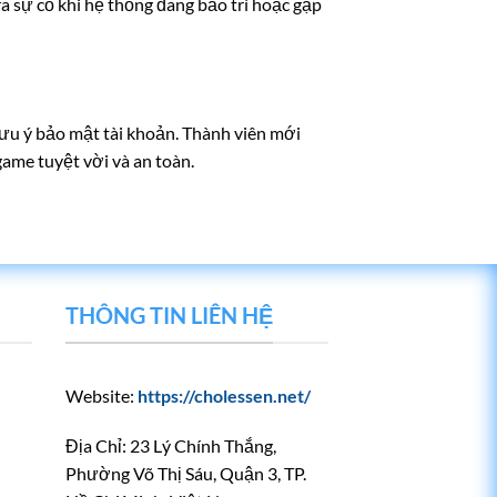
ra sự cố khi hệ thống đang bảo trì hoặc gặp
ưu ý bảo mật tài khoản. Thành viên mới
game tuyệt vời và an toàn.
THÔNG TIN LIÊN HỆ
Website:
https://cholessen.net/
Địa Chỉ:
23 Lý Chính Thắng,
Phường Võ Thị Sáu, Quận 3, TP.