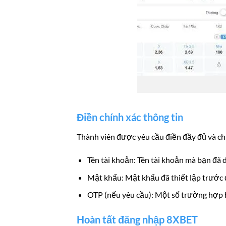
Điền chính xác thông tin
Thành viên được yêu cầu điền đầy đủ và chí
Tên tài khoản: Tên tài khoản mà bạn đã 
Mật khẩu: Mật khẩu đã thiết lập trước 
OTP (nếu yêu cầu): Một số trường hợp h
Hoàn tất đăng nhập 8XBET