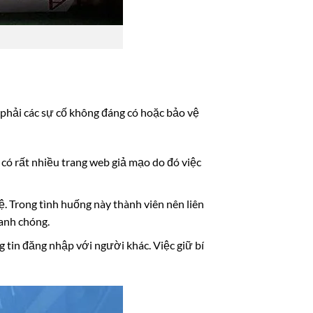
 phải các sự cố không đáng có hoặc bảo vệ
có rất nhiều trang web giả mạo do đó việc
. Trong tình huống này thành viên nên liên
anh chóng.
g tin đăng nhập với người khác. Việc giữ bí