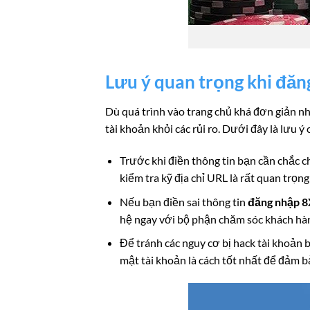
Lưu ý quan trọng khi đă
Dù quá trình vào trang chủ khá đơn giản n
tài khoản khỏi các rủi ro. Dưới đây là lưu ý
Trước khi điền thông tin bạn cần chắc c
kiểm tra kỹ địa chỉ URL là rất quan trọn
Nếu bạn điền sai thông tin
đăng nhập 
hệ ngay với bộ phận chăm sóc khách hàn
Để tránh các nguy cơ bị hack tài khoản b
mật tài khoản là cách tốt nhất để đảm bả