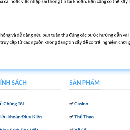
 cái hoặc việc nhập sai thông tin tài khoản. Bạn cũng có thể xảy 
chóng và dễ dàng nếu bạn tuân thủ đúng các bước hướng dẫn và l
 truy cập từ các nguồn không đáng tin cậy để có trải nghiệm chơi 
ÍNH SÁCH
SẢN PHẨM
ề Chúng Tôi
✅
Casino
iều khoản Điều Kiện
✅
Thể Thao
hính Sách Bảo Mật
✅
Xổ Số