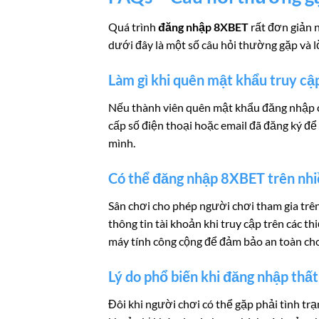
Quá trình
đăng nhập 8XBET
rất đơn giản 
dưới đây là một số câu hỏi thường gặp và l
Làm gì khi quên mật khẩu truy cậ
Nếu thành viên quên mật khẩu đăng nhập ch
cấp số điện thoại hoặc email đã đăng ký để
mình.
Có thể đăng nhập 8XBET trên nhiề
Sân chơi cho phép người chơi tham gia trê
thông tin tài khoản khi truy cập trên các t
máy tính công cộng để đảm bảo an toàn cho
Lý do phổ biến khi đăng nhập thất b
Đôi khi người chơi có thể gặp phải tình tr