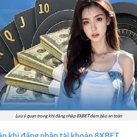
Lưu ý quan trọng khi đăng nhập 8XBET đảm bảo an toàn
ặp khi đăng nhập tài khoản 8XBET