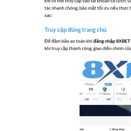
Để có thể truy cập vào tài khoản cá cược 
tác nhanh chóng, bảo mật tối ưu nếu thực 
xác:
Truy cập đúng trang chủ
Để đảm bảo an toàn khi
đăng nhập 8XBET
khi truy cập thành công, giao diện chính củ