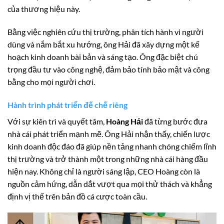
của thương hiệu này.
Bằng việc nghiên cứu thị trường, phân tích hành vi người
dùng và nắm bắt xu hướng, ông Hải đã xây dựng một kế
hoạch kinh doanh bài bản và sáng tạo. Ông đặc biệt chú
trọng đầu tư vào công nghệ, đảm bảo tính bảo mật và công
bằng cho mọi người chơi.
Hành trình phát triển đế chế riêng
Với sự kiên trì và quyết tâm,
Hoàng Hải
đã từng bước đưa
nhà cái phát triển mạnh mẽ. Ông Hải nhận thấy, chiến lược
kinh doanh độc đáo đã giúp nền tảng nhanh chóng chiếm lĩnh
thị trường và trở thành một trong những nhà cái hàng đầu
hiện nay. Không chỉ là người sáng lập, CEO Hoàng còn là
nguồn cảm hứng, dẫn dắt vượt qua mọi thử thách và khẳng
định vị thế trên bản đồ cá cược toàn cầu.