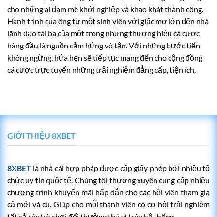
cho những ai đam mê khởi nghiệp và khao khát thành công.
Hành trình của ông từ một sinh viên với giấc mơ lớn đến nhà
lãnh đạo tài ba của một trong những thương hiệu cá cược
hàng đầu là nguồn cảm hứng vô tận. Với những bước tiến
không ngừng, hứa hẹn sẽ tiếp tục mang đến cho cộng đồng
cá cược trực tuyến những trải nghiệm đẳng cấp, tiện ích.
GIỚI THIỆU 8XBET
8XBET
là nhà cái hợp pháp được cấp giấy phép bởi nhiều tổ
chức uy tín quốc tế. Chúng tôi thường xuyên cung cấp nhiều
chương trình khuyến mãi hấp dẫn cho các hội viên tham gia
cả mới và cũ. Giúp cho mỗi thành viên có cơ hội trải nghiệm
tất cả các trò chơi đổi thưởng thú vị trên hệ thống.