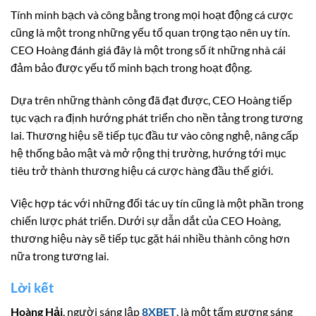
Tính minh bạch và công bằng trong mọi hoạt động cá cược
cũng là một trong những yếu tố quan trọng tạo nên uy tín.
CEO Hoàng đánh giá đây là một trong số ít những nhà cái
đảm bảo được yếu tố minh bạch trong hoạt động.
Dựa trên những thành công đã đạt được, CEO Hoàng tiếp
tục vạch ra định hướng phát triển cho nền tảng trong tương
lai. Thương hiệu sẽ tiếp tục đầu tư vào công nghệ, nâng cấp
hệ thống bảo mật và mở rộng thị trường, hướng tới mục
tiêu trở thành thương hiệu cá cược hàng đầu thế giới.
Việc hợp tác với những đối tác uy tín cũng là một phần trong
chiến lược phát triển. Dưới sự dẫn dắt của CEO Hoàng,
thương hiệu này sẽ tiếp tục gặt hái nhiều thành công hơn
nữa trong tương lai.
Lời kết
Hoàng Hải
, người sáng lập
8XBET
, là một tấm gương sáng