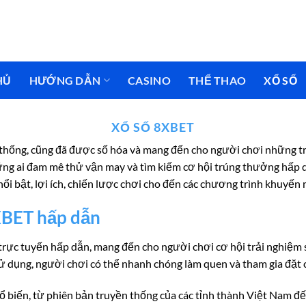
HỦ
HƯỚNG DẪN
CASINO
THỂ THAO
XỔ SỐ
XỔ SỐ 8XBET
n thống, cũng đã được số hóa và mang đến cho người chơi những t
g ai đam mê thử vận may và tìm kiếm cơ hội trúng thưởng hấp dẫn
 nổi bật, lợi ích, chiến lược chơi cho đến các chương trình khuyến
8XBET hấp dẫn
í trực tuyến hấp dẫn, mang đến cho người chơi cơ hội trải nghiệm 
ử dụng, người chơi có thể nhanh chóng làm quen và tham gia đặt cư
ổ biến, từ phiên bản truyền thống của các tỉnh thành Việt Nam đến