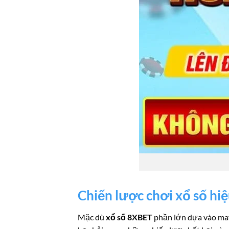
Chiến lược chơi xổ số h
Mặc dù
xổ số 8XBET
phần lớn dựa vào may