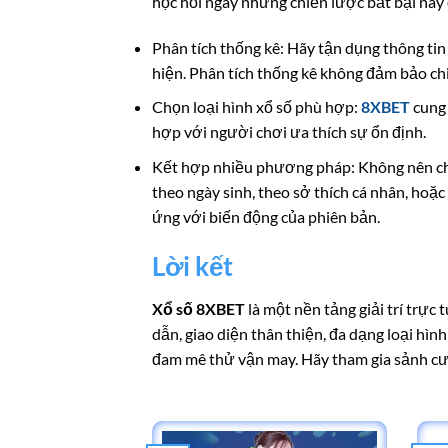
học hỏi ngay những chiến lược bất bại nà
Phân tích thống kê: Hãy tận dụng thông tin
hiện. Phân tích thống kê không đảm bảo ch
Chọn loại hình xổ số phù hợp:
8XBET
cung 
hợp với người chơi ưa thích sự ổn định.
Kết hợp nhiều phương pháp: Không nên ch
theo ngày sinh, theo sở thích cá nhân, hoặ
ứng với biến động của phiên bản.
Lời kết
Xổ số 8XBET
là một nền tảng giải trí trực
dẫn, giao diện thân thiện, đa dạng loại h
đam mê thử vận may. Hãy tham gia sảnh cượ