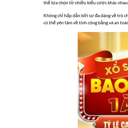
thể lựa chọn từ nhiều kiểu cược khác nhau
Không chỉ hấp dẫn bởi sự đa dạng về trò c
có thể yên tâm về tính công bằng và an to