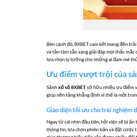
Bên cạnh đó, 8XBET cam kết mang đến trải
và tận tâm sẵn sàng giải đáp mọi thắc mắc 
lựa chọn lý tưởng cho những ai đam mê thử
Ưu điểm vượt trội của s
Sảnh
xổ số 8XBET
sở hữu nhiều ưu điểm v
giúp nền tảng khẳng định vị thế là một tron
Giao diện tối ưu cho trải nghiệm 
Ngay từ cái nhìn đầu tiên, hội viên sẽ bị ấn
thông tin, lựa chọn phiên bản và đặt cược
giúp thương hiệu tiếp cận được nhiều đối