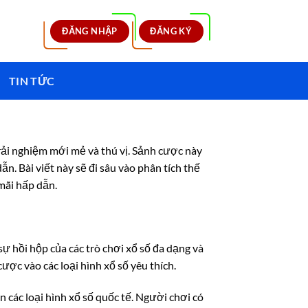
ĐĂNG NHẬP
ĐĂNG KÝ
TIN TỨC
rải nghiệm mới mẻ và thú vị. Sảnh cược này
. Bài viết này sẽ đi sâu vào phân tích thế
 mãi hấp dẫn.
sự hồi hộp của các trò chơi xổ số đa dạng và
ợc vào các loại hình xổ số yêu thích.
 các loại hình xổ số quốc tế. Người chơi có