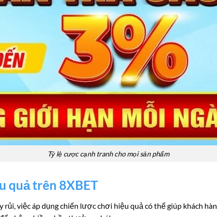
Tỷ lệ cược cạnh tranh cho mọi sản phẩm
iệu quả trên 8XBET
 rủi, việc áp dụng chiến lược chơi hiệu quả có thể giúp khách hà