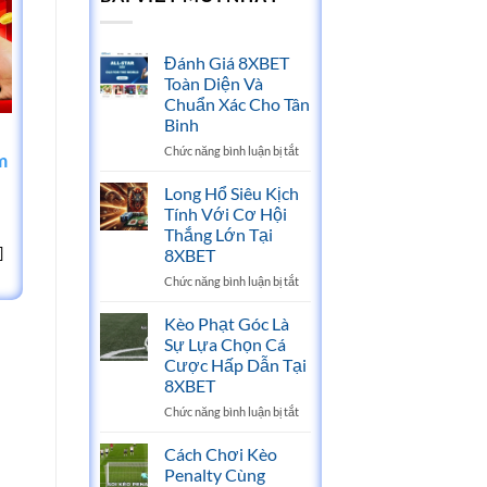
Đánh Giá 8XBET
Toàn Diện Và
Chuẩn Xác Cho Tân
Binh
Chức năng bình luận bị tắt
ở
m
Đánh
Giá
Long Hổ Siêu Kịch
8XBET
Tính Với Cơ Hội
Toàn
Thắng Lớn Tại
Diện
]
8XBET
Và
Chuẩn
Chức năng bình luận bị tắt
ở
Xác
Long
Cho
Hổ
Kèo Phạt Góc Là
Tân
Siêu
Sự Lựa Chọn Cá
Binh
Kịch
Cược Hấp Dẫn Tại
Tính
8XBET
Với
Cơ
Chức năng bình luận bị tắt
ở
Hội
Kèo
Thắng
Phạt
Cách Chơi Kèo
Lớn
Góc
Penalty Cùng
Tại
Là