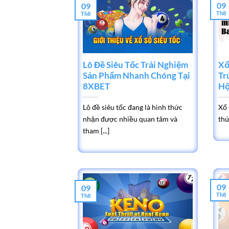
09
09
Th8
Th8
Lô Đề Siêu Tốc Trải Nghiệm
Xổ
Sản Phẩm Nhanh Chóng Tại
Tr
8XBET
Hộ
Lô đề siêu tốc đang là hình thức
Xổ 
nhận được nhiều quan tâm và
thứ
tham [...]
09
09
Th8
Th8