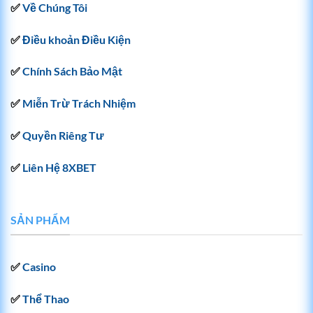
✅
Về Chúng Tôi
✅
Điều khoản Điều Kiện
✅
Chính Sách Bảo Mật
✅
Miễn Trừ Trách Nhiệm
✅
Quyền Riêng Tư
✅
Liên Hệ 8XBET
SẢN PHẨM
✅
Casino
✅
Thể Thao