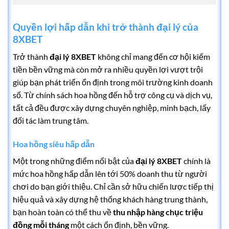
Quyền lợi hấp dẫn khi trở thành đại lý của
8XBET
Trở thành
đại lý 8XBET
không chỉ mang đến cơ hội kiếm
tiền bền vững mà còn mở ra nhiều quyền lợi vượt trội
giúp bạn phát triển ổn định trong môi trường kinh doanh
số. Từ chính sách hoa hồng đến hỗ trợ công cụ và dịch vụ,
tất cả đều được xây dựng chuyên nghiệp, minh bạch, lấy
đối tác làm trung tâm.
Hoa hồng siêu hấp dẫn
Một trong những điểm nổi bật của
đại lý 8XBET
chính là
mức hoa hồng hấp dẫn lên tới 50% doanh thu từ người
chơi do bạn giới thiệu. Chỉ cần sở hữu chiến lược tiếp thị
hiệu quả và xây dựng hệ thống khách hàng trung thành,
bạn hoàn toàn có thể thu về
thu nhập hàng chục triệu
đồng mỗi tháng
một cách ổn định, bền vững.