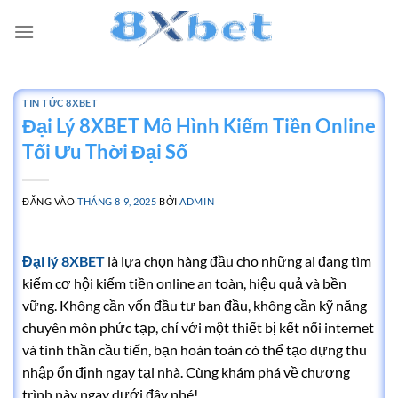
Bỏ
qua
nội
dung
TIN TỨC 8XBET
Đại Lý 8XBET Mô Hình Kiếm Tiền Online
Tối Ưu Thời Đại Số
ĐĂNG VÀO
THÁNG 8 9, 2025
BỞI
ADMIN
Đại lý 8XBET
là lựa chọn hàng đầu cho những ai đang tìm
kiếm cơ hội kiếm tiền online an toàn, hiệu quả và bền
vững. Không cần vốn đầu tư ban đầu, không cần kỹ năng
chuyên môn phức tạp, chỉ với một thiết bị kết nối internet
và tinh thần cầu tiến, bạn hoàn toàn có thể tạo dựng thu
nhập ổn định ngay tại nhà. Cùng khám phá về chương
trình này ngay dưới đây nhé!