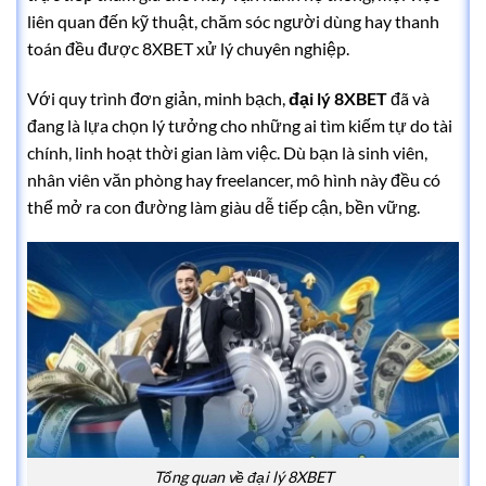
liên quan đến kỹ thuật, chăm sóc người dùng hay thanh
toán đều được 8XBET xử lý chuyên nghiệp.
Với quy trình đơn giản, minh bạch,
đại lý 8XBET
đã và
đang là lựa chọn lý tưởng cho những ai tìm kiếm tự do tài
chính, linh hoạt thời gian làm việc. Dù bạn là sinh viên,
nhân viên văn phòng hay freelancer, mô hình này đều có
thể mở ra con đường làm giàu dễ tiếp cận, bền vững.
Tổng quan về đại lý 8XBET